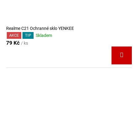
Realme C21 Ochranné sklo YENKEE
Skladem
AKCE
TIP
79 Kč
/ ks