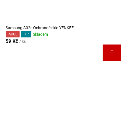
Samsung A02s Ochranné sklo YENKEE
Skladem
AKCE
TIP
59 Kč
/ ks