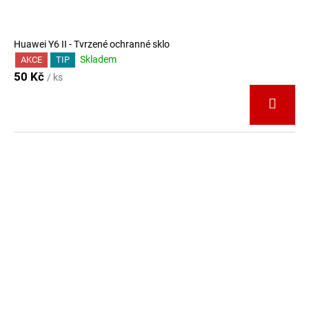
Huawei Y6 II - Tvrzené ochranné sklo
Skladem
AKCE
TIP
50 Kč
/ ks