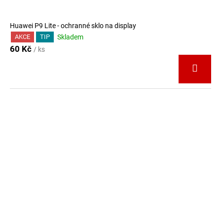
Huawei P9 Lite - ochranné sklo na display
Skladem
AKCE
TIP
60 Kč
/ ks