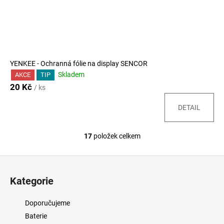
YENKEE - Ochranná fólie na display SENCOR
Skladem
AKCE
TIP
20 Kč
/ ks
DETAIL
17
položek celkem
O
v
Z
l
á
á
Kategorie
d
p
a
a
Doporučujeme
c
t
Baterie
í