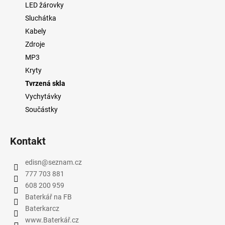
í
p
LED žárovky
r
Sluchátka
v
Kabely
k
Zdroje
y
MP3
v
ý
Kryty
p
Tvrzená skla
i
Vychytávky
s
Součástky
u
Kontakt
edisn
@
seznam.cz
777 703 881
608 200 959
Baterkář na FB
Baterkarcz
www.Baterkář.cz