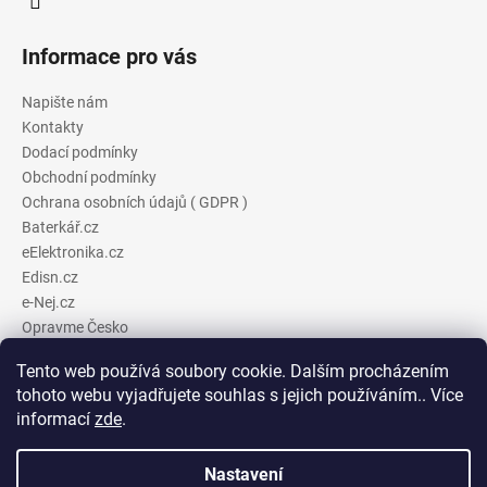
Informace pro vás
Napište nám
Kontakty
Dodací podmínky
Obchodní podmínky
Ochrana osobních údajů ( GDPR )
Baterkář.cz
eElektronika.cz
Edisn.cz
e-Nej.cz
Opravme Česko
Tento web používá soubory cookie. Dalším procházením
tohoto webu vyjadřujete souhlas s jejich používáním.. Více
e-Nej.cz
Baterkář
eElektronika
Edisn
informací
zde
.
Doporučujeme k dalšímu nákupu
e-Nej
Nastavení