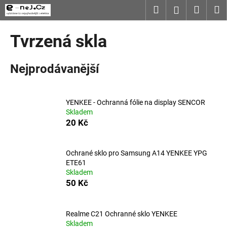
K
Přejít
Hledat
Nákup
M
Přihlášení
na
o
obsah
Zpět
Zpět
košík
š
Tvrzená skla
í
C
k
Nejprodávanější
o
p
o
YENKEE - Ochranná fólie na display SENCOR
t
Skladem
ř
20 Kč
e
b
Ochrané sklo pro Samsung A14 YENKEE YPG
u
ETE61
j
Skladem
50 Kč
e
t
e
Realme C21 Ochranné sklo YENKEE
Skladem
n