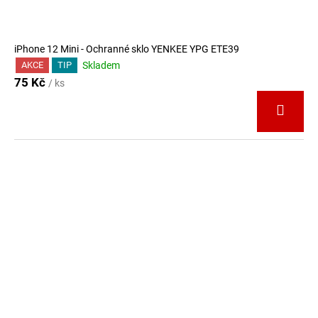
iPhone 12 Mini - Ochranné sklo YENKEE YPG ETE39
Skladem
AKCE
TIP
75 Kč
/ ks