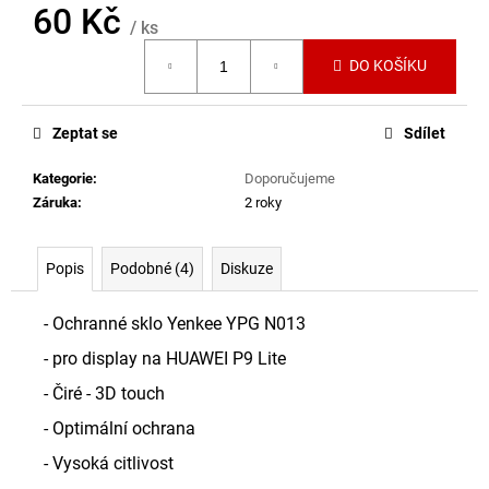
č
60 Kč
u
/ ks
j
Měrná
DO KOŠÍKU
cena:
e
m
e
Zeptat se
Sdílet
Kategorie
:
Doporučujeme
NÁHRADNÍ
Záruka
:
2 roky
AKUMULÁTOR
PRO
STROJEK
WAHL
Popis
Podobné (4)
Diskuze
99
Kč
- Ochranné sklo Yenkee YPG N013
- pro display na HUAWEI P9 Lite
- Čiré - 3D touch
- Optimální ochrana
- Vysoká citlivost