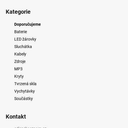
Z
á
Kategorie
p
a
Doporučujeme
t
Baterie
í
LED žárovky
Sluchátka
Kabely
Zdroje
MP3
Kryty
Tvrzená skla
Vychytávky
Součástky
Kontakt