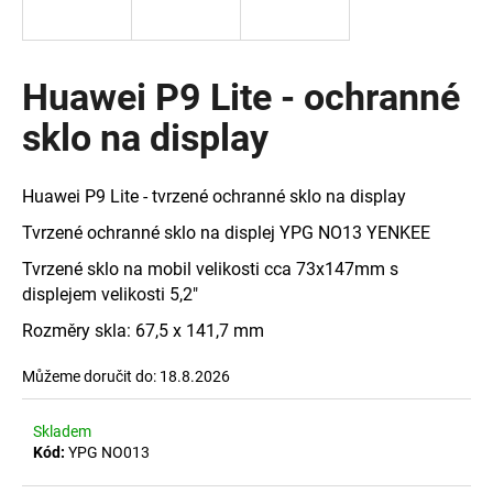
a
j
í
Huawei P9 Lite - ochranné
t
sklo na display
?
Huawei P9 Lite - tvrzené ochranné sklo na display
Tvrzené ochranné sklo na displej YPG NO13 YENKEE
HLEDAT
Tvrzené sklo na mobil velikosti cca 73x147mm s
displejem velikosti 5,2"
Rozměry skla: 67,5 x 141,7 mm
D
o
Můžeme doručit do:
18.8.2026
p
o
Skladem
r
Kód:
YPG NO013
u