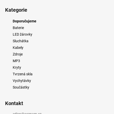
Z
á
Kategorie
p
a
Doporučujeme
t
Baterie
í
LED žárovky
Sluchátka
Kabely
Zdroje
MP3
Kryty
Tvrzená skla
Vychytávky
Součástky
Kontakt
edisn
@
seznam.cz