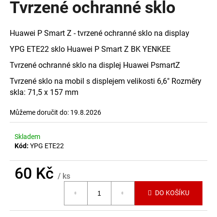
Tvrzené ochranné sklo
a
j
Huawei P Smart Z - tvrzené ochranné sklo na display
í
t
YPG ETE22 sklo Huawei P Smart Z BK YENKEE
?
Tvrzené ochranné sklo na displej Huawei PsmartZ
Tvrzené sklo na mobil s displejem velikosti 6,6" Rozměry
skla: 71,5 x 157 mm
Můžeme doručit do:
19.8.2026
HLEDAT
Skladem
Kód:
YPG ETE22
D
o
60 Kč
p
/ ks
o
Měrná
DO KOŠÍKU
cena:
r
u