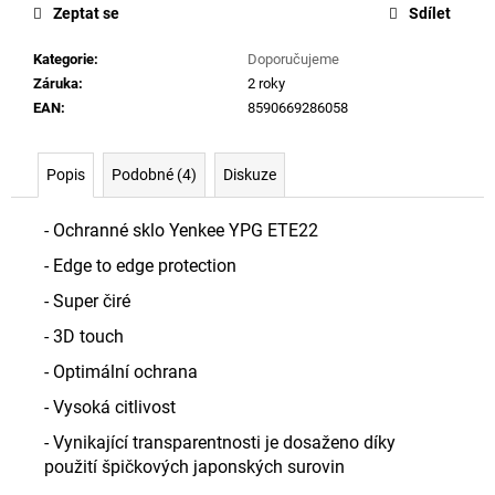
č
Zeptat se
Sdílet
u
j
Kategorie
:
Doporučujeme
e
Záruka
:
2 roky
m
EAN
:
8590669286058
e
Popis
Podobné (4)
Diskuze
PLOCHÁ
BATERIE
ALKALICKÁ
- Ochranné sklo Yenkee YPG ETE22
4.5V
ENERGIZER
- Edge to edge protection
MAX
- Super čiré
3LR12
79
- 3D touch
Kč
- Optimální ochrana
- Vysoká citlivost
- Vynikající transparentnosti je dosaženo díky
použití špičkových japonských surovin