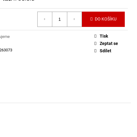
A LITHIUM 3V RAPTHOR
123 A NEJLEPŠÍ CENA
DO KOŠÍKU
Tisk
ujeme
Zeptat se
263073
Sdílet