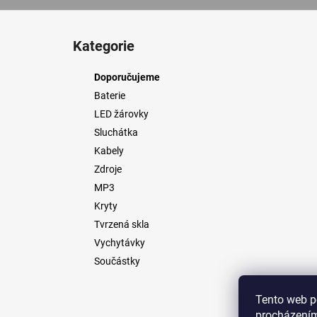
Z
Přeskočit
á
kategorie
Kategorie
p
a
Doporučujeme
t
Baterie
í
LED žárovky
Sluchátka
Kabely
Zdroje
MP3
Kryty
Tvrzená skla
Vychytávky
Součástky
Tento web p
e-
procházením