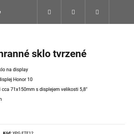
Hledat
Přihlášení
Nákupní
e
LED žárovky
Sluchátka
Kabely
Zdroje
košík
hranné sklo tvrzené
klo na display
isplej Honor 10
i cca 71x150mm s displejem velikosti 5,8"
m
Následující
Kód:
YPG ETE12