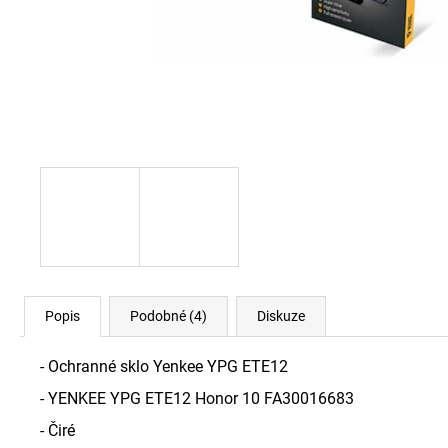
NÁHRADNÍ AKUMULÁTOR PRO STROJEK
WAHL
99 Kč
Popis
Podobné (4)
Diskuze
- Ochranné sklo Yenkee YPG ETE12
- YENKEE YPG ETE12 Honor 10 FA30016683
- Čiré