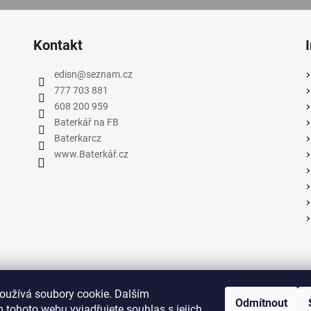
Kontakt
edisn
@
seznam.cz
777 703 881
608 200 959
Baterkář na FB
Baterkarcz
www.Baterkář.cz
oužívá soubory cookie. Dalším
Odmítnout
Nej.cz
Baterkář
eElektronika
Edisn
Doporučujeme k dalšímu nákupu
 tohoto webu vyjadřujete souhlas s jejich