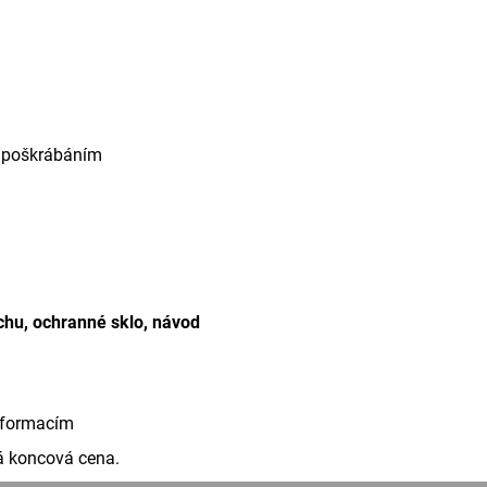
o poškrábáním
chu, ochranné sklo, návod
informacím
 koncová cena.