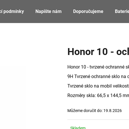
cí podmínky
Napište nám
Doporučujeme
Bateri
Co potřebujete najít?
Honor 10 - oc
HLEDAT
Honor 10 - tvrzené ochranné s
9H Tvrzené ochranné sklo na d
Doporučujeme
Tvrzené sklo na mobil velikost
Rozměry skla: 66,5 x 144,5 m
Můžeme doručit do:
19.8.2026
Skladem