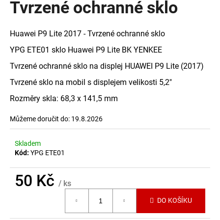
Tvrzené ochranné sklo
a
j
Huawei P9 Lite 2017 - Tvrzené ochranné sklo
í
t
YPG ETE01 sklo Huawei P9 Lite BK YENKEE
?
Tvrzené ochranné sklo na displej HUAWEI P9 Lite (2017)
Tvrzené sklo na mobil s displejem velikosti 5,2"
Rozměry skla: 68,3 x 141,5 mm
HLEDAT
Můžeme doručit do:
19.8.2026
Skladem
Kód:
YPG ETE01
D
o
50 Kč
p
/ ks
o
Měrná
r
DO KOŠÍKU
cena:
u