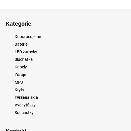
Z
á
Kategorie
p
a
Doporučujeme
t
Baterie
í
LED žárovky
Sluchátka
Kabely
Zdroje
MP3
Kryty
Tvrzená skla
Vychytávky
Součástky
Kontakt