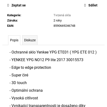
č
u
Zeptat se
Sdílet
j
Kategorie
:
Tvrzená skla
e
Záruka
:
2 roky
m
EAN
:
8590669246748
e
Popis
Diskuze
NÁHRADNÍ
BATERIE
XJT-
- Ochranné sklo Yenkee YPG ETE01 ( YPG ETE 012 )
2P4S
14,4V
- YENKEE YPG NO12 P9 lite 2017 30015573
5200MAH
PRO
- Edge to edge protection
ROBOTICKÉ
VYSAVAČE
- Super čiré
XIAOMI
ROBOROCK
- 3D touch
699
- Optimální ochrana
Kč
- Vysoká citlivost
- Vynikající transparentnosti je dosaženo díky