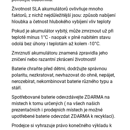
Životnost SLA akumulátorů ovlivňuje mnoho
faktorů, z nichž nejdůležitější jsou: způsob nabíjení
hloubka a četnost hlubokého vybíjení vliv teploty
Pokud je akumulátor vybitý, může zmrznout už při
teplotě mínus 1°C - naopak v plně nabitém stavu
odolá bez úhony i teplotám až kolem -10°C.
Zmrznutí akumulátoru znamená zpravidla jeho
zničení nebo razantní zkrácení životnosti!
Baterie chraňte před dětmi, dodržujte správnou
polaritu, nezkratovat, nevhazovat do ohně, nepájet,
nerozebírat, nekombinovat baterie různého typu a
stáří.
Spotřebované baterie odevzdávejte ZDARMA na
místech k tomu určených ( na všech našich
prezentačních i prodejních místech je možné
upotřebené baterie odevzdat ZDARMA k recyklaci).
Prodejce si vyhrazuje právo konečného výkladu k