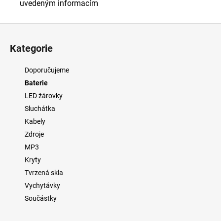
uvedeným informacím
Z
á
Kategorie
p
a
Doporučujeme
t
Baterie
í
LED žárovky
Sluchátka
Kabely
Zdroje
MP3
Kryty
Tvrzená skla
Vychytávky
Součástky