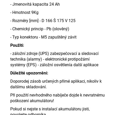
- Jmenovitá kapacita 24 Ah
- Hmotnost 9Kg
- Rozměry [mm] - D 166 Š 175 V 125
- Chemický princip - Pb (olověný)
- Typ konektoru - M5 zapuštěný závit
Použití:
- záložní zdroje (UPS) zabezpečovací a sledovací
technika (alarmy) - elektronické protipožární
systémy (EPS) - záložní osvětlenía další aplikace
Důležité upozornění:
Doporodej zásob určených přímé aplikaci, nikoliv k
dalšímu skladování.
Při použití nevhodného nabíječe dojde k nevratnému
poškození akumulátoru!
Pokud si nejste s instalací akumulátoru jisti,
povolejte odborníka.