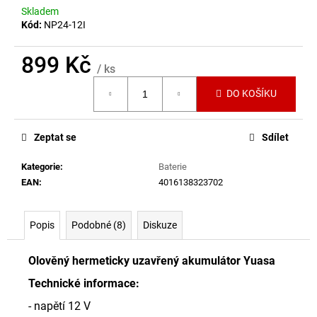
č
Skladem
u
Kód:
NP24-12I
j
e
899 Kč
m
/ ks
e
Měrná
DO KOŠÍKU
cena:
BATERIE
ER34615
Zeptat se
Sdílet
RAMWAY
3,6V
Kategorie
:
Baterie
59
EAN
:
4016138323702
Kč
Popis
Podobné (8)
Diskuze
Olověný hermeticky uzavřený akumulátor Yuasa
Technické informace:
- napětí 12 V