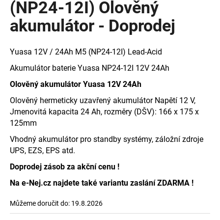
(NP24-12I) Olověný
a
akumulátor - Doprodej
j
í
t
Yuasa 12V / 24Ah M5 (NP24-12I) Lead-Acid
?
Akumulátor baterie Yuasa NP24-12I 12V 24Ah
Olověný akumulátor Yuasa 12V 24Ah
Olověný hermeticky uzavřený akumulátor Napětí 12 V,
Jmenovitá kapacita 24 Ah, rozměry (DŠV): 166 x 175 x
HLEDAT
125mm
Vhodný akumulátor pro standby systémy, záložní zdroje
UPS, EZS, EPS atd.
D
o
Doprodej zásob za akční cenu !
p
Na e-Nej.cz najdete také variantu zaslání ZDARMA !
o
r
Můžeme doručit do:
19.8.2026
u